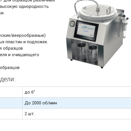
 высокую однородность
и.
еские/веерообразные)
ых пластин и подложек
я образцов
теля и очищающего
 образцов
дели:
до 6”
До 2000 об/мин
2 шт.