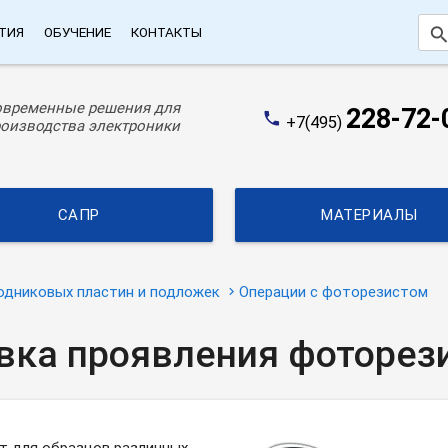
searc
ТИЯ
ОБУЧЕНИЕ
КОНТАКТЫ
овременные решения для
228-72-
phone
+7(495)
оизводства электроники
САПР
МАТЕРИАЛЫ
одниковых пластин и подложек
Операции с фоторезистом
вка проявления фоторез
т для образцов различных