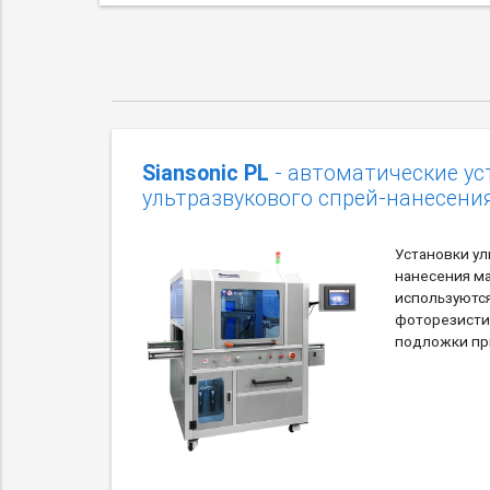
Siansonic PL
- автоматические ус
ультразвукового спрей-нанесени
Установки ул
нанесения м
используютс
фоторезисти
подложки пр