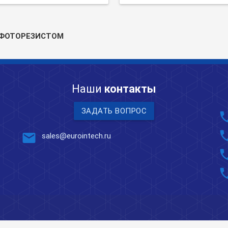
 ФОТОРЕЗИСТОМ
Наши
контакты
ЗАДАТЬ ВОПРОС
pho
pho
mail
sales@eurointech.ru
pho
pho