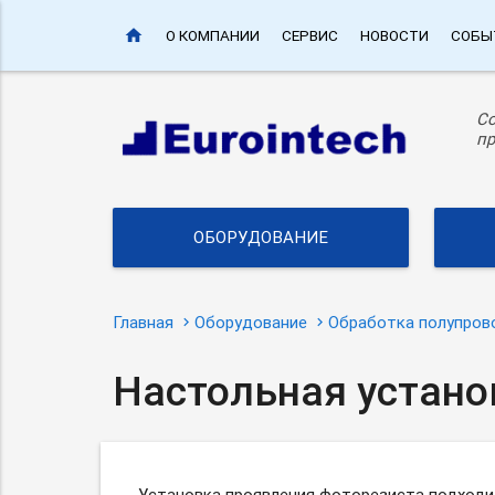
home
О КОМПАНИИ
СЕРВИС
НОВОСТИ
СОБЫ
С
пр
ОБОРУДОВАНИЕ
Главная
Оборудование
Обработка полупров
Настольная устано
Установка проявления фоторезиста подходи