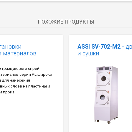
ПОХОЖИЕ ПРОДУКТЫ
тановки
ASSI SV-702-M2
- д
я материалов
и сушки
ьтразвукового спрей-
атериалов серии PL широко
я для нанесения
вных слоев на пластины и
и произ