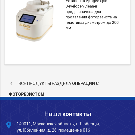
Установка Apogee Spin
Developer/Cleaner
предназначена для
проявления фоторезиста на
пластинах диаметром до 200
мм.
keyboard_arrow_left
ВСЕ ПРОДУКТЫ РАЗДЕЛА
ОПЕРАЦИИ С
ФОТОРЕЗИСТОМ
Наши
контакты
place
140011, Московская область, г. Люберцы,
ул. Юбилейная, д. 26, помещение 016