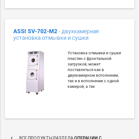
ASSI SV-702-M2
- двухкамерная
установка отмывки и сушки
Установка отмывки и сушки
пластин с фронтальной
загрузкой, может
поставляться как в
двухкамерном исполнении,
так и в исполнении с одной
камерой, а так
keyboard_arrow_left
ВСЕ ПРОДУКТЫ РАЗДЕЛА
ОПЕРАЦИИ С