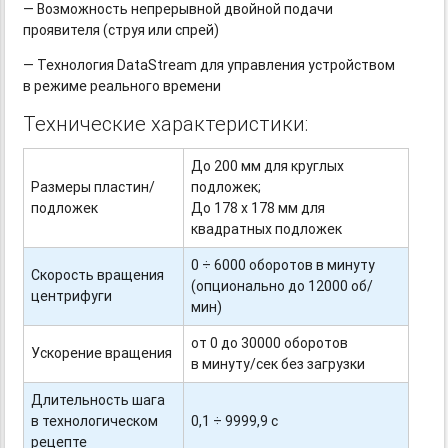
— Возможность непрерывной двойной подачи
проявителя (струя или спрей)
— Технология DataStream для управления устройством
в режиме реального времени
Технические характеристики:
До 200 мм для круглых
Размеры пластин/
подложек;
подложек
До 178 х 178 мм для
квадратных подложек
0 ÷ 6000 оборотов в минуту
Скорость вращения
(опционально до 12000 об/
центрифуги
мин)
от 0 до 30000 оборотов
Ускорение вращения
в минуту/сек без загрузки
Длительность шага
в технологическом
0,1 ÷ 9999,9 с
рецепте