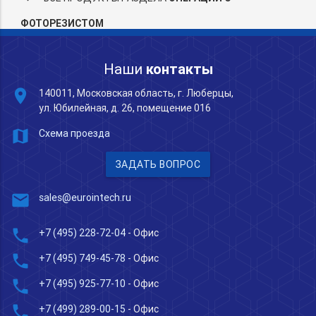
ФОТОРЕЗИСТОМ
Наши
контакты
place
140011, Московская область, г. Люберцы,
ул. Юбилейная, д. 26, помещение 016
map
Схема проезда
ЗАДАТЬ ВОПРОС
mail
sales@eurointech.ru
phone
+7 (495) 228-72-04
- Офис
phone
+7 (495) 749-45-78
- Офис
phone
+7 (495) 925-77-10
- Офис
phone
+7 (499) 289-00-15
- Офис