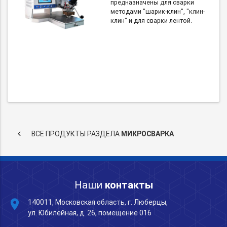
предназначены для сварки
методами "шарик-клин", "клин-
клин" и для сварки лентой.
keyboard_arrow_left
ВСЕ ПРОДУКТЫ РАЗДЕЛА
МИКРОСВАРКА
Наши
контакты
place
140011, Московская область, г. Люберцы,
ул. Юбилейная, д. 26, помещение 016