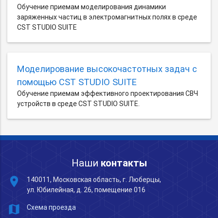
Обучение приемам моделирования динамики
заряженных частиц в электромагнитных полях в среде
CST STUDIO SUITE
Моделирование высокочастотных задач с
помощью CST STUDIO SUITE
Обучение приемам эффективного проектирования СВЧ
устройств в среде CST STUDIO SUITE.
Наши
контакты
place
140011, Московская область, г. Люберцы,
ул. Юбилейная, д. 26, помещение 016
map
Схема проезда