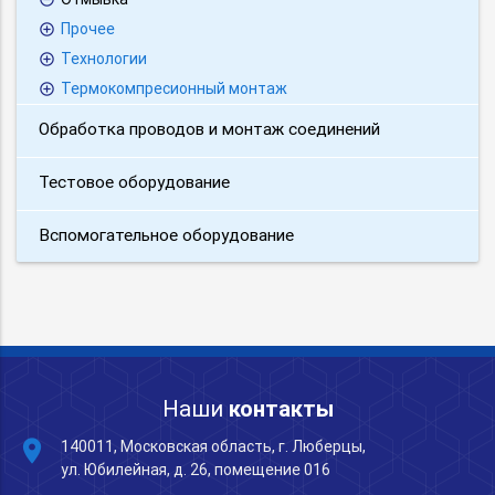
Прочее
Технологии
Термокомпресионный монтаж
Обработка проводов и монтаж соединений
Тестовое оборудование
Вспомогательное оборудование
Наши
контакты
place
140011, Московская область, г. Люберцы,
ул. Юбилейная, д. 26, помещение 016