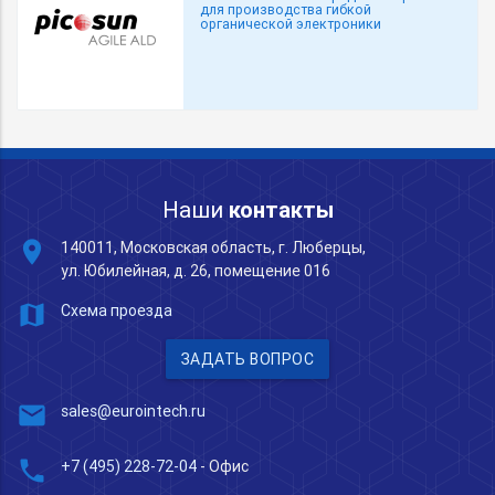
для производства гибкой
органической электроники
Наши
контакты
place
140011, Московская область, г. Люберцы,
ул. Юбилейная, д. 26, помещение 016
map
Схема проезда
ЗАДАТЬ ВОПРОС
mail
sales@eurointech.ru
phone
+7 (495) 228-72-04
- Офис