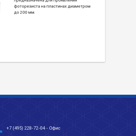
фоторезиста на пластинах диаметром
до 200 мм.
ne
+7 (495) 228-72-04
- Офис