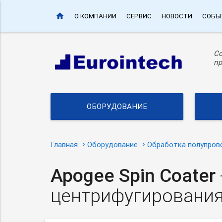
home
О КОМПАНИИ
СЕРВИС
НОВОСТИ
СОБЫ
С
пр
ОБОРУДОВАНИЕ
Главная
Оборудование
Обработка полупров
Apogee Spin Coater
центрифугировани