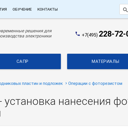
searc
ТИЯ
ОБУЧЕНИЕ
КОНТАКТЫ
овременные решения для
228-72-
phone
+7(495)
оизводства электроники
САПР
МАТЕРИАЛЫ
одниковых пластин и подложек
Операции с фоторезистом
- установка нанесения ф
я