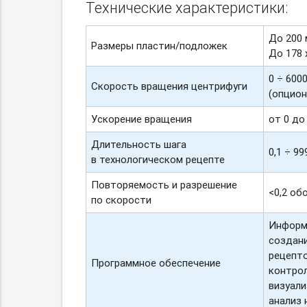
Технические характеристики:
До 200 
Размеры пластин/подложек
До 178 
0 ÷ 600
Скорость вращения центрифуги
(опцион
Ускорение вращения
от 0 до
Длительность шага
0,1 ÷ 99
в технологическом рецепте
Повторяемость и разрешение
<0,2 об
по скорости
Информа
создани
рецепто
Программное обеспечение
контрол
визуали
анализ 