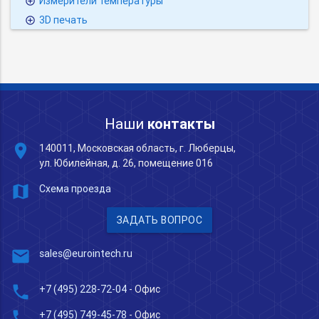
Измерители температуры
3D печать
Наши
контакты
place
140011, Московская область, г. Люберцы,
ул. Юбилейная, д. 26, помещение 016
map
Схема проезда
ЗАДАТЬ ВОПРОС
mail
sales@eurointech.ru
phone
+7 (495) 228-72-04
- Офис
phone
+7 (495) 749-45-78
- Офис