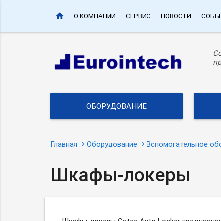
home
О КОМПАНИИ
СЕРВИС
НОВОСТИ
СОБЫ
С
пр
ОБОРУДОВАНИЕ
Главная
Оборудование
Вспомогательное об
Шкафы-локеры
Шкафы-локеры
Catec Auto Locker предназна