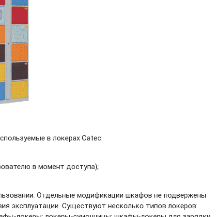
пользуемые в локерах Catec:
ователю в момент доступа);
ользовании. Отдельные модификации шкафов не подвержены
ия эксплуатации. Существуют несколько типов локеров:
афы-локеры;
локеры-сумочницы;
шкафы-локеры
для зарядки