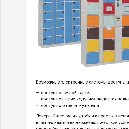
Возможные электронные системы доступа, ис
— доступ по личной карте;
— доступ
по штрих-коду
(чек выдается польз
— доступ по отпечатку пальца.
Локеры Catec очень удобны и просты в исп
влиянию влаги и выдерживают жесткие услов
гардеробные
шкафы-локеры;
депозитные
шк