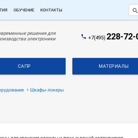
searc
ТИЯ
ОБУЧЕНИЕ
КОНТАКТЫ
овременные решения для
228-72-
phone
+7(495)
оизводства электроники
САПР
МАТЕРИАЛЫ
орудование
Шкафы-локеры
чены для хранения одежды и личных вещей сотрудников