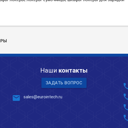
ЕРЫ
Наши
контакты
ЗАДАТЬ ВОПРОС
pho
pho
mail
sales@eurointech.ru
pho
pho