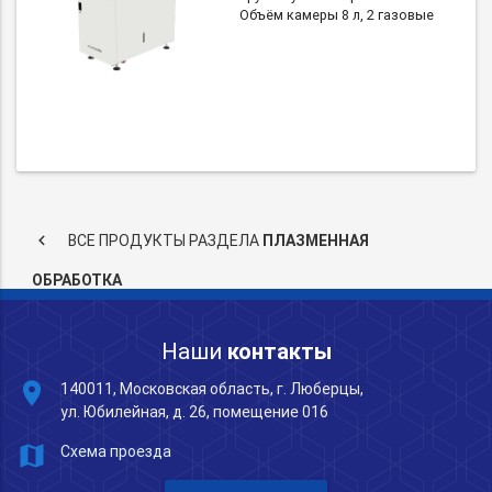
Объём камеры 8 л, 2 газовые
keyboard_arrow_left
ВСЕ ПРОДУКТЫ РАЗДЕЛА
ПЛАЗМЕННАЯ
ОБРАБОТКА
Наши
контакты
place
140011, Московская область, г. Люберцы,
ул. Юбилейная, д. 26, помещение 016
map
Схема проезда