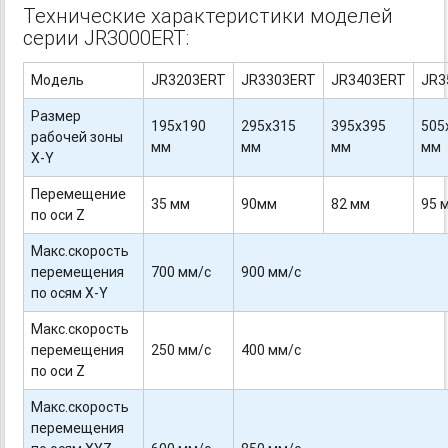
Технические характеристики моделей
серии JR3000ERT:
Модель
JR3203ERT
JR3303ERT
JR3403ERT
JR3
Размер
195х190
295х315
395х395
505
рабочей зоны
мм
мм
мм
мм
X-Y
Перемещение
35 мм
90мм
82 мм
95 
по оси Z
Макс.скорость
перемещения
700 мм/с
900 мм/с
по осям X-Y
Макс.скорость
перемещения
250 мм/с
400 мм/с
по оси Z
Макс.скорость
перемещения