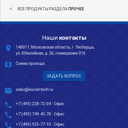
keyboard_arrow_left
ВСЕ ПРОДУКТЫ РАЗДЕЛА
ПРОЧЕЕ
Наши
контакты
place
140011, Московская область, г. Люберцы,
ул. Юбилейная, д. 26, помещение 016
map
Схема проезда
ЗАДАТЬ ВОПРОС
mail
sales@eurointech.ru
phone
+7 (495) 228-72-04
- Офис
phone
+7 (495) 749-45-78
- Офис
phone
+7 (495) 925-77-10
- Офис