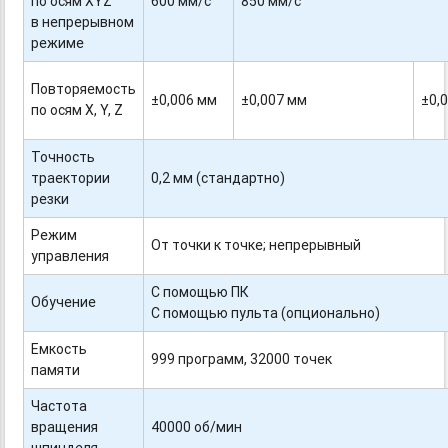
по осям XYZ
600 мм/с
850 мм/с
в непрерывном
режиме
Повторяемость
±0,006 мм
±0,007 мм
±0,
по осям X, Y, Z
Точность
траектории
0,2 мм (стандартно)
резки
Режим
От точки к точке; непрерывный
управления
С помощью ПК
Обучение
С помощью пульта (опционально)
Емкость
999 программ, 32000 точек
памяти
Частота
вращения
40000 об/мин