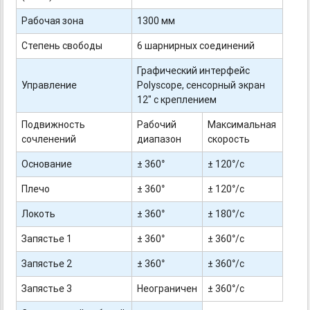
Рабочая зона
1300 мм
Степень свободы
6 шарнирных соединений
Графический интерфейс
Управление
Polyscope, сенсорный экран
12" с креплением
Подвижность
Рабочий
Максимальная
сочленений
диапазон
скорость
Основание
± 360°
± 120°/с
Плечо
± 360°
± 120°/с
Локоть
± 360°
± 180°/с
Запястье 1
± 360°
± 360°/с
Запястье 2
± 360°
± 360°/с
Запястье 3
Неограничен
± 360°/с