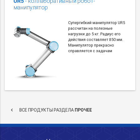
UR5
- коллаборативный робот-
манипулятор
Супергибкий манипулятор UR5
рассчитан на полезные
нагрузки до 5 кг. Радиус его
действия составляет 850 мм.
Манипулятор прекрасно
справляется с задачам
keyboard_arrow_left
ВСЕ ПРОДУКТЫ РАЗДЕЛА
ПРОЧЕЕ