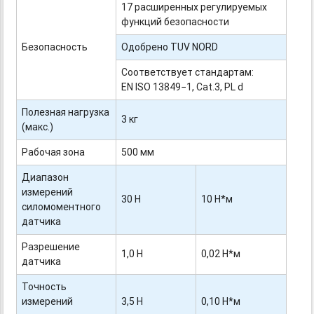
17 расширенных регулируемых
функций безопасности
Безопасность
Одобрено TUV NORD
Соответствует стандартам:
EN ISO 13849−1, Cat.3, PL d
Полезная нагрузка
3 кг
(макс.)
Рабочая зона
500 мм
Диапазон
измерений
30 Н
10 Н*м
силомоментного
датчика
Разрешение
1,0 H
0,02 Н*м
датчика
Точность
измерений
3,5 Н
0,10 Н*м