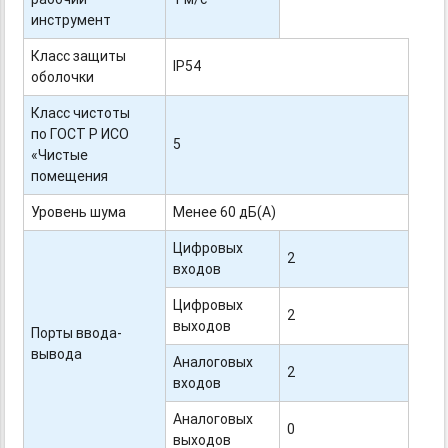
инструмент
Класс защиты
IP54
оболочки
Класс чистоты
по ГОСТ Р ИСО
5
«Чистые
помещения
Уровень шума
Менее 60 дБ(А)
Цифровых
2
входов
Цифровых
2
выходов
Порты ввода-
вывода
Аналоговых
2
входов
Аналоговых
0
выходов