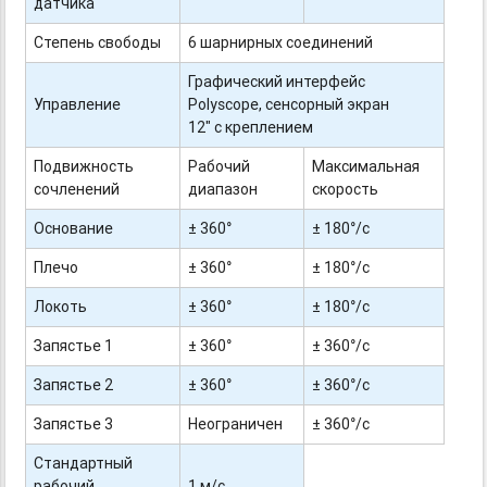
датчика
Степень свободы
6 шарнирных соединений
Графический интерфейс
Управление
Polyscope, сенсорный экран
12" с креплением
Подвижность
Рабочий
Максимальная
сочленений
диапазон
скорость
Основание
± 360°
± 180°/с
Плечо
± 360°
± 180°/с
Локоть
± 360°
± 180°/с
Запястье 1
± 360°
± 360°/с
Запястье 2
± 360°
± 360°/с
Запястье 3
Неограничен
± 360°/с
Стандартный
рабочий
1 м/с