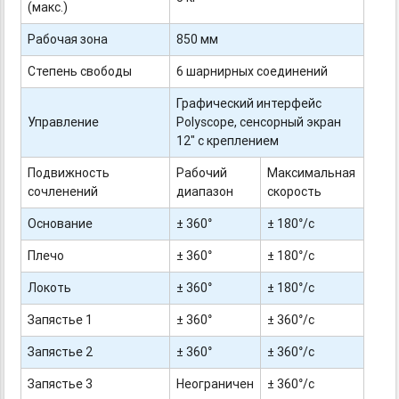
(макс.)
Рабочая зона
850 мм
Степень свободы
6 шарнирных соединений
Графический интерфейс
Управление
Polyscope, сенсорный экран
12" с креплением
Подвижность
Рабочий
Максимальная
сочленений
диапазон
скорость
Основание
± 360°
± 180°/с
Плечо
± 360°
± 180°/с
Локоть
± 360°
± 180°/с
Запястье 1
± 360°
± 360°/с
Запястье 2
± 360°
± 360°/с
Запястье 3
Неограничен
± 360°/с