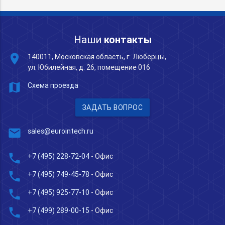
Наши
контакты
place
140011, Московская область, г. Люберцы,
ул. Юбилейная, д. 26, помещение 016
map
Схема проезда
ЗАДАТЬ ВОПРОС
mail
sales@eurointech.ru
phone
+7 (495) 228-72-04
- Офис
phone
+7 (495) 749-45-78
- Офис
phone
+7 (495) 925-77-10
- Офис
phone
+7 (499) 289-00-15
- Офис