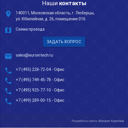
Наши
контакты
place
140011, Московская область, г. Люберцы,
ул. Юбилейная, д. 26, помещение 016
map
Схема проезда
ЗАДАТЬ ВОПРОС
mail
sales@eurointech.ru
phone
+7 (495) 228-72-04
- Офис
phone
+7 (495) 749-45-78
- Офис
phone
+7 (495) 925-77-10
- Офис
phone
+7 (499) 289-00-15
- Офис
Разработка сайта:
Михаил Коротаев