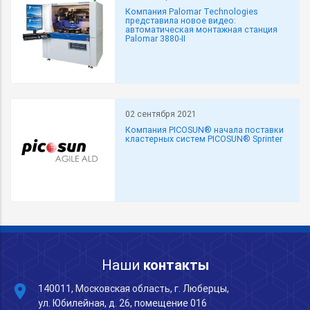
Компания Palomar Technologies
представила новое видео:
автоматическая монтажная станция
Palomar 3880-II
02 сентября 2021
Компания PICOSUN® начала поставки
кластерных систем PICOSUN® Sprinter
Наши
контакты
place
140011, Московская область, г. Люберцы,
ул. Юбилейная, д. 26, помещение 016