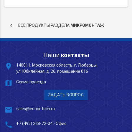
keyboard_arrow_left
ВСЕ ПРОДУКТЫ РАЗДЕЛА
МИКРОМОНТАЖ
Наши
контакты
place
140011, Московская область, г. Люберцы,
ул. Юбилейная, д. 26, помещение 016
map
Схема проезда
ЗАДАТЬ ВОПРОС
mail
sales@eurointech.ru
phone
+7 (495) 228-72-04
- Офис