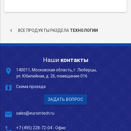
keyboard_arrow_left
ВСЕ ПРОДУКТЫ РАЗДЕЛА
ТЕХНОЛОГИИ
Наши
контакты
place
140011, Московская область, г. Люберцы,
ул. Юбилейная, д. 26, помещение 016
map
Схема проезда
ЗАДАТЬ ВОПРОС
mail
sales@eurointech.ru
phone
+7 (495) 228-72-04
- Офис