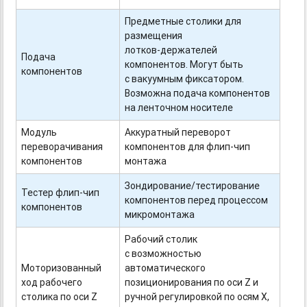
Предметные столики для
размещения
лотков-держателей
Подача
компонентов. Могут быть
компонентов
с вакуумным фиксатором.
Возможна подача компонентов
на ленточном носителе
Модуль
Аккуратный переворот
переворачивания
компонентов для
флип-чип
компонентов
монтажа
Зондирование/тестирование
Тестер
флип-чип
компонентов перед процессом
компонентов
микромонтажа
Рабочий столик
с возможностью
Моторизованный
автоматического
ход рабочего
позиционирования по оси Z и
столика по оси Z
ручной регулировкой по осям Х,