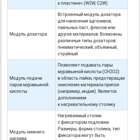
к пластине» (W2W, C2W)
Встроенный модуль дозатора
для нанесения адгезивов,
паяльных паст, флюсов или
Модуль дозатора
других материалов. Возможны
различные типы дозаторов:
пневматический, объемный,
струйный
Позволяет подавать пары
муравьиной кислоты (CH2O2)
Модуль подачи
в область пайки, предотвращая
паров муравьиной
окисление материала припоя
кислоты
(например, индия). Является
дополнением
к нагревательному столику
Нагреваемый столик
с фиксатором подложки.
Размеры, форма столика, тип
Модуль нижнего
фиксатора могут быть
нагрева