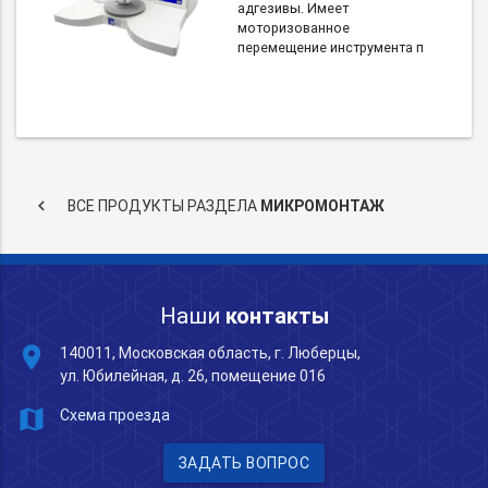
адгезивы. Имеет
моторизованное
перемещение инструмента п
keyboard_arrow_left
ВСЕ ПРОДУКТЫ РАЗДЕЛА
МИКРОМОНТАЖ
Наши
контакты
place
140011, Московская область, г. Люберцы,
ул. Юбилейная, д. 26, помещение 016
map
Схема проезда
ЗАДАТЬ ВОПРОС