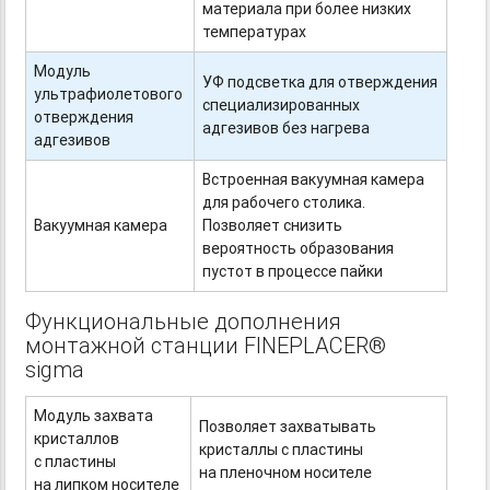
материала при более низких
температурах
Модуль
УФ подсветка для отверждения
ультрафиолетового
специализированных
отверждения
адгезивов без нагрева
адгезивов
Встроенная вакуумная камера
для рабочего столика.
Вакуумная камера
Позволяет снизить
вероятность образования
пустот в процессе пайки
Функциональные дополнения
монтажной станции FINEPLACER®
sigma
Модуль захвата
Позволяет захватывать
кристаллов
кристаллы с пластины
с пластины
на пленочном носителе
на липком носителе