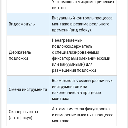
Y с помощью микрометрических
винтов
Визуальный контроль процесса
Видеомодуль
монтажа в режиме реального
времени (вид сбоку).
Ненагреваемый
подложкодержатель
Держатель
с специализированными
подложки
фиксаторами (механическими
или вакуумными) для
размещения подложки
Возможность смены различных
инструментов или
Смена инструмента
наконечников в процессе
монтажа
Автоматическая фокусировка
Сканер высоты
и измерение высоты в процессе
(автофокус)
монтажа