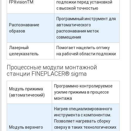
FPXvisionTM
подложки перед установкой
с высокой точностью
Программный инструмент для
Распознавание
автоматического
образов
распознавания меток
совмещения
Лазерный
Помогает нацелить оптику
целеуказатель
на рабочей области подложки
Процессные модули монтажной
станции FINEPLACER® sigma
Программно-контролируемое
Модуль прижима
усилие прижима в процессе
(автоматический)
монтажа
Нагрев специализированного
инструмента с компонентом.
Позволяет нагревать сборку
Модуль верхнего
сверху в таких технологических