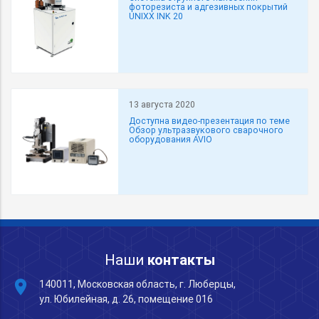
фоторезиста и адгезивных покрытий
UNIXX INK 20
13 августа 2020
Доступна видео-презентация по теме
Обзор ультразвукового сварочного
оборудования AVIO
Наши
контакты
place
140011, Московская область, г. Люберцы,
ул. Юбилейная, д. 26, помещение 016