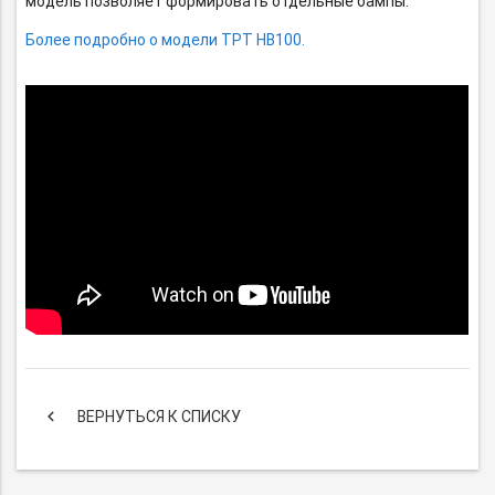
модель позволяет формировать отдельные бампы.
Более подробно о модели TPT HB100.
keyboard_arrow_left
ВЕРНУТЬСЯ К СПИСКУ