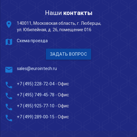
Наши
контакты
place
140011, Московская область, г. Люберцы,
ул. Юбилейная, д. 26, помещение 016
map
Схема проезда
ЗАДАТЬ ВОПРОС
mail
sales@eurointech.ru
phone
+7 (495) 228-72-04
- Офис
phone
+7 (495) 749-45-78
- Офис
phone
+7 (495) 925-77-10
- Офис
phone
+7 (499) 289-00-15
- Офис