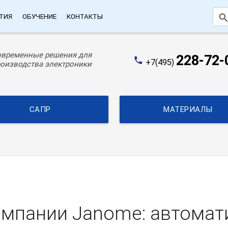
searc
ТИЯ
ОБУЧЕНИЕ
КОНТАКТЫ
овременные решения для
228-72-
phone
+7(495)
оизводства электроники
САПР
МАТЕРИАЛЫ
омпании Janome: автомат