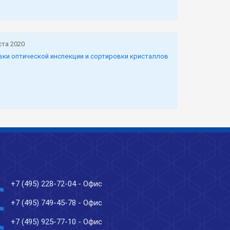
ста 2020
вки оптической инспекции и сортировки кристаллов
ne
+7 (495) 228-72-04
- Офис
ne
+7 (495) 749-45-78
- Офис
ne
+7 (495) 925-77-10
- Офис