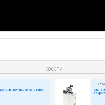
НОВОСТИ
19 авгу
зделения групповых заготовок
Систем
покрыт