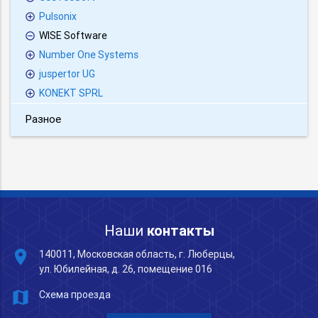
Pulsonix
WISE Software
Number One Systems
juspertor UG
KONEKT SPRL
Разное
Наши
контакты
place
140011, Московская область, г. Люберцы,
ул. Юбилейная, д. 26, помещение 016
map
Схема проезда