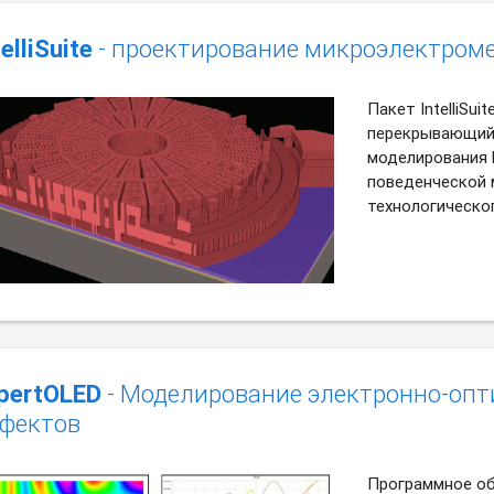
telliSuite
- проектирование микроэлектром
Пакет IntelliSui
перекрывающий 
моделирования 
поведенческой 
технологическо
pertOLED
- Моделирование электронно-оп
фектов
Программное об