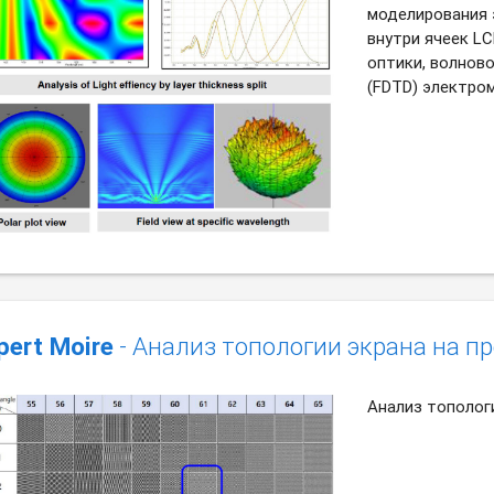
моделирования 
внутри ячеек L
оптики, волнов
(FDTD) электро
pert Moire
- Анализ топологии экрана на п
Анализ тополог