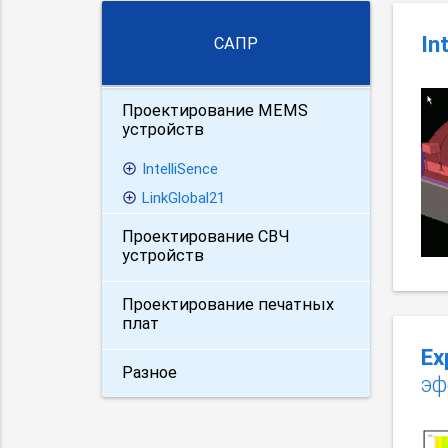
In
САПР
Проектирование MEMS
устройств
IntelliSence
LinkGlobal21
Проектирование СВЧ
устройств
Проектирование печатных
плат
Ex
Разное
эф