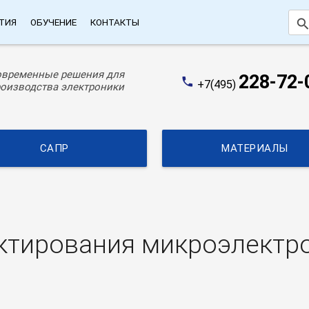
searc
ТИЯ
ОБУЧЕНИЕ
КОНТАКТЫ
овременные решения для
228-72-
phone
+7(495)
оизводства электроники
САПР
МАТЕРИАЛЫ
ктирования микроэлектр