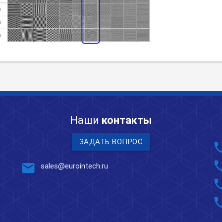
Наши
контакты
ЗАДАТЬ ВОПРОС
pho
pho
mail
sales@eurointech.ru
pho
pho