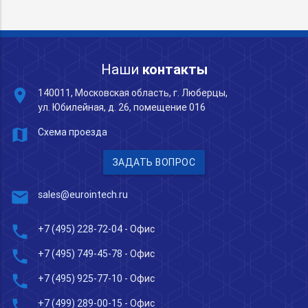
Наши
контакты
place
140011, Московская область, г. Люберцы,
ул. Юбилейная, д. 26, помещение 016
map
Схема проезда
ЗАДАТЬ ВОПРОС
mail
sales@eurointech.ru
phone
+7 (495) 228-72-04
- Офис
phone
+7 (495) 749-45-78
- Офис
phone
+7 (495) 925-77-10
- Офис
phone
+7 (499) 289-00-15
- Офис