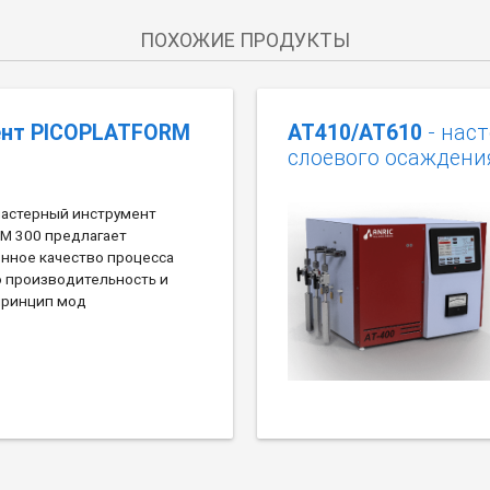
ПОХОЖИЕ ПРОДУКТЫ
ент PICOPLATFORM
АТ410/АТ610
- нас
слоевого осаждени
ластерный инструмент
M 300 предлагает
нное качество процесса
ю производительность и
принцип мод