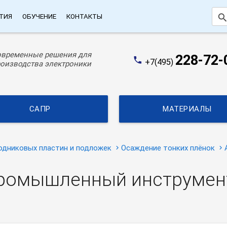
searc
ТИЯ
ОБУЧЕНИЕ
КОНТАКТЫ
овременные решения для
228-72-
phone
+7(495)
оизводства электроники
САПР
МАТЕРИАЛЫ
одниковых пластин и подложек
Осаждение тонких плёнок
промышленный инструмен