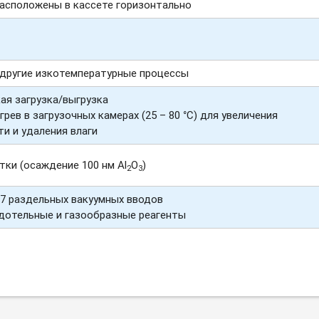
асположены в кассете горизонтально
другие изкотемпературные процессы
ая загрузка/выгрузка
рев в загрузочных камерах (25 – 80 °C) для увеличения
и и удаления влаги
тки (осаждение 100 нм Al
O
)
2
3
 7 раздельных вакуумных вводов
дотельные и газообразные реагенты