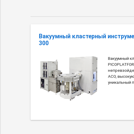
Вакуумный кластерный инструм
300
Вакуумный к
PICOPLATFOR
непревзойде
АСО, высоку
уникальный 