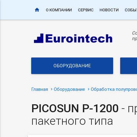
home
О КОМПАНИИ
СЕРВИС
НОВОСТИ
СОБЫ
С
пр
ОБОРУДОВАНИЕ
Главная
Оборудование
Обработка полупров
PICOSUN
P-1200
- 
пакетного типа