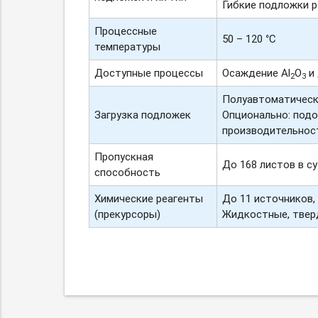
Гибкие подложки р
Процессные
50 – 120 °C
температуры
Доступные процессы
Осаждение Al
O
и 
2
3
Полуавтоматическ
Загрузка подложек
Опционально: подог
производительност
Пропускная
До 168 листов в су
способность
Химические реагенты
До 11 источников,
(прекурсоры)
Жидкостные, твер