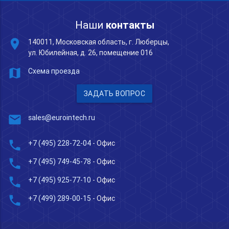
Наши
контакты
place
140011, Московская область, г. Люберцы,
ул. Юбилейная, д. 26, помещение 016
map
Схема проезда
ЗАДАТЬ ВОПРОС
mail
sales@eurointech.ru
phone
+7 (495) 228-72-04
- Офис
phone
+7 (495) 749-45-78
- Офис
phone
+7 (495) 925-77-10
- Офис
phone
+7 (499) 289-00-15
- Офис