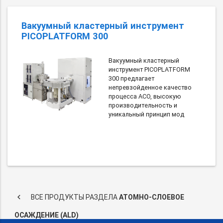
Вакуумный кластерный инструмент
PICOPLATFORM 300
Вакуумный кластерный
инструмент PICOPLATFORM
300 предлагает
непревзойденное качество
процесса АСО, высокую
производительность и
уникальный принцип мод
keyboard_arrow_left
ВСЕ ПРОДУКТЫ РАЗДЕЛА
АТОМНО-СЛОЕВОЕ
ОСАЖДЕНИЕ (ALD)