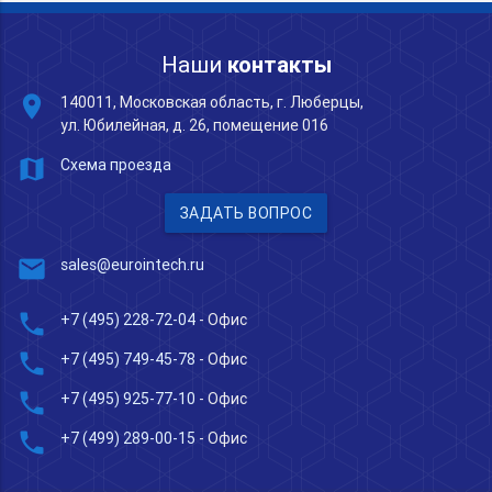
Наши
контакты
place
140011, Московская область, г. Люберцы,
ул. Юбилейная, д. 26, помещение 016
map
Схема проезда
ЗАДАТЬ ВОПРОС
mail
sales@eurointech.ru
phone
+7 (495) 228-72-04
- Офис
phone
+7 (495) 749-45-78
- Офис
phone
+7 (495) 925-77-10
- Офис
phone
+7 (499) 289-00-15
- Офис