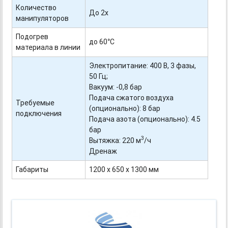
Количество
До 2х
манипуляторов
Подогрев
до 60°С
материала в линии
Электропитание: 400 В, 3 фазы,
50 Гц;
Вакуум: -
0,8
бар
Подача сжатого воздуха
Требуемые
(опционально): 8 бар
подключения
Подача азота (опционально): 4.5
бар
3
Вытяжка: 220 м
/ч
Дренаж
Габариты
1200 х 650 х 1300 мм