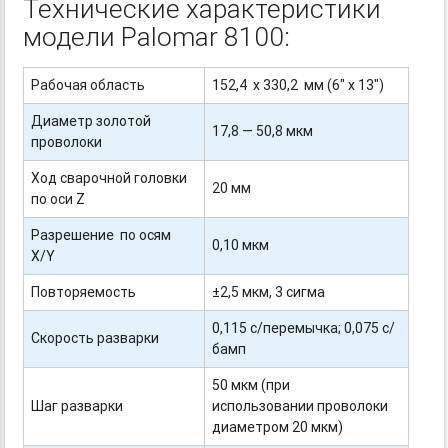
Технические характеристики
модели Palomar 8100:
Рабочая область
152,4 х 330,2 мм (6" x 13")
Диаметр золотой
17,8 — 50,8 мкм
проволоки
Ход сварочной головки
20 мм
по оси Z
Разрешение по осям
0,10 мкм
X/Y
Повторяемость
±
2,5 мкм, 3 сигма
0,115 с/перемычка; 0,075 с/
Скорость разварки
бамп
50 мкм (при
Шаг разварки
использовании проволоки
диаметром 20 мкм)