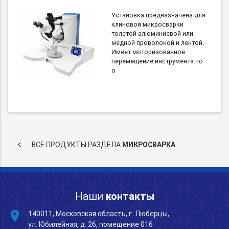
Установка предназначена для
клиновой микросварки
толстой алюминиевой или
медной проволокой и лентой.
Имеет моторизованное
перемещение инструмента по
о
keyboard_arrow_left
ВСЕ ПРОДУКТЫ РАЗДЕЛА
МИКРОСВАРКА
Наши
контакты
place
140011, Московская область, г. Люберцы,
ул. Юбилейная, д. 26, помещение 016