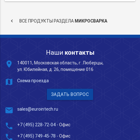
keyboard_arrow_left
ВСЕ ПРОДУКТЫ РАЗДЕЛА
МИКРОСВАРКА
Наши
контакты
place
140011, Московская область, г. Люберцы,
ул. Юбилейная, д. 26, помещение 016
map
Схема проезда
ЗАДАТЬ ВОПРОС
mail
sales@eurointech.ru
phone
+7 (495) 228-72-04
- Офис
phone
+7 (495) 749-45-78
- Офис