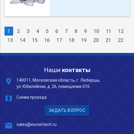
1
2
3
4
5
6
7
8
9
10
11
12
13
14
15
16
17
18
19
20
21
22
Наши
контакты
place
140011, Московская область, г. Люберцы,
ул. Юбилейная, д. 26, помещение 016
map
Схема проезда
ЗАДАТЬ ВОПРОС
mail
sales@eurointech.ru