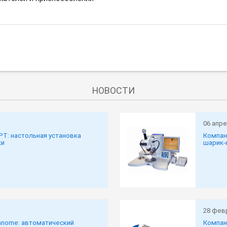
НОВОСТИ
06 апре
РТ: настольная установка
Компан
ки
шарик-
28 фев
anome: автоматический
Компан