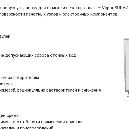
м новую установку для отмывки печатных плат — Vapor
SUI-AZ
поверхности печатных узлов и электронных компонентов.
дулей
 не допускающих сброса сточных вод
ним растворителем
рителя
имесей, рециркуляции растворителей и снижения
щей среды
симости от области применения очистки
ателей и приспособлений