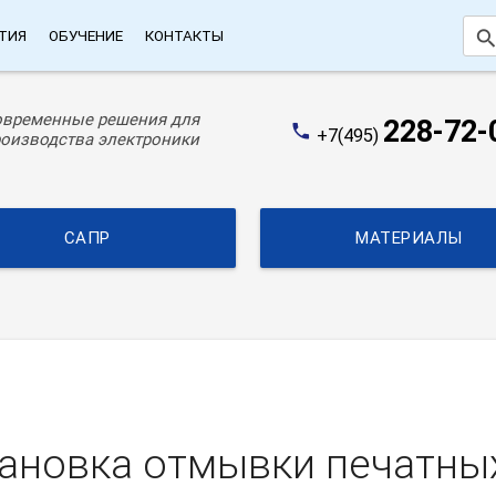
searc
ТИЯ
ОБУЧЕНИЕ
КОНТАКТЫ
овременные решения для
228-72-
phone
+7(495)
оизводства электроники
САПР
МАТЕРИАЛЫ
ановка отмывки печатных