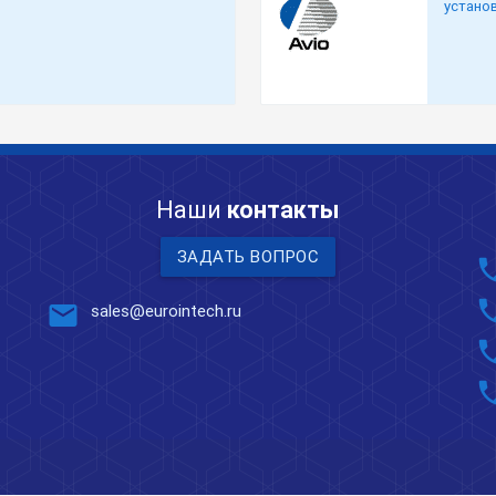
устано
Наши
контакты
ЗАДАТЬ ВОПРОС
pho
pho
mail
sales@eurointech.ru
pho
pho