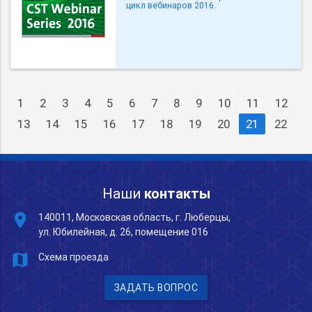
цикл вебинаров 2016.
1
2
3
4
5
6
7
8
9
10
11
12
13
14
15
16
17
18
19
20
21
22
Наши
контакты
place
140011, Московская область, г. Люберцы,
ул. Юбилейная, д. 26, помещение 016
map
Схема проезда
ЗАДАТЬ ВОПРОС