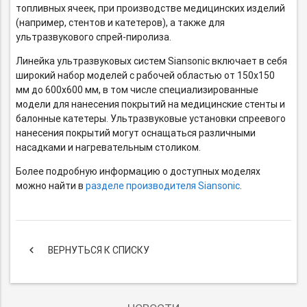
топливных ячеек, при производстве медицинских изделий
(например, стентов и катетеров), а также для
ультразвукового спрей-пиролиза.
Линейка ультразвуковых систем Siansonic включает в себя
широкий набор моделей с рабочей областью от 150х150
мм до 600х600 мм, в том числе специализированные
модели для нанесения покрытий на медицинские стенты и
балонные катетеры. Ультразвуковые установки спреевого
нанесения покрытий могут оснащаться различными
насадками и нагревательным столиком.
Более подробную информацию о доступных моделях
можно найти в
разделе производителя Siansonic
.
keyboard_arrow_left
ВЕРНУТЬСЯ К СПИСКУ