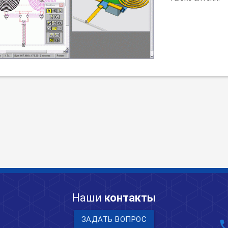
Наши
контакты
ЗАДАТЬ ВОПРОС
pho