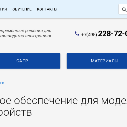
searc
ТИЯ
ОБУЧЕНИЕ
КОНТАКТЫ
овременные решения для
228-72-
phone
+7(495)
оизводства электроники
САПР
МАТЕРИАЛЫ
тв
ное обеспечение для мод
ройств