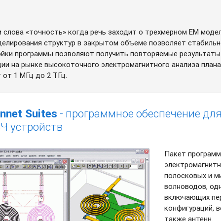
 слова «точность» когда речь заходит о трехмерном EM моде
елирования структур в закрытом объеме позволяет стабильн
йки программы позволяют получить повторяемые результаты а
и на рынке высокоточного электромагнитного анализа планар
от 1 МГц до 2 ТГц.
nnet Suites
- программное обеспечение дл
Ч устройств
Пакет программ 
электромагнитн
полосковых и м
волноводов, одн
включающих пер
конфигураций, 
также антенн.