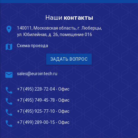
Наши
контакты
place
140011, Московская область, г. Люберцы,
ул. Юбилейная, д. 26, помещение 016
map
Схема проезда
ЗАДАТЬ ВОПРОС
mail
sales@eurointech.ru
phone
+7 (495) 228-72-04
- Офис
phone
+7 (495) 749-45-78
- Офис
phone
+7 (495) 925-77-10
- Офис
phone
+7 (499) 289-00-15
- Офис