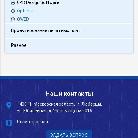
CAD Design Software
Optenni
QWED
Проектирование печатных плат
Разное
Наши
контакты
place
140011, Московская область, г. Люберцы,
ул. Юбилейная, д. 26, помещение 016
map
Схема проезда
ЗАДАТЬ ВОПРОС