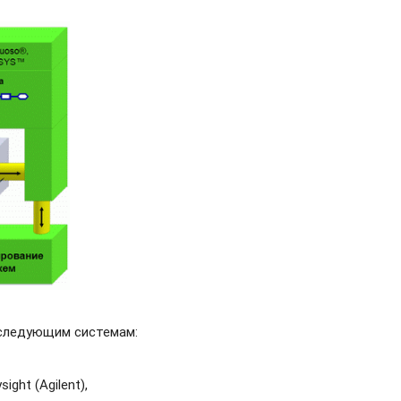
 следующим системам:
ght (Agilent),