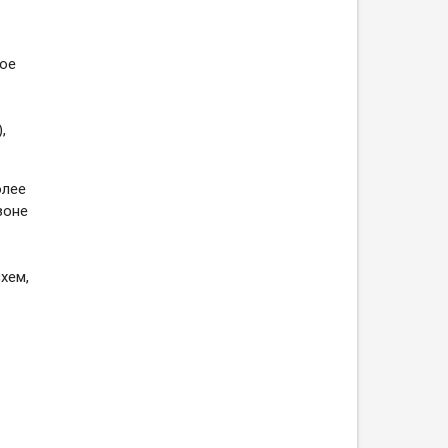
ное
,
олее
зоне
хем,