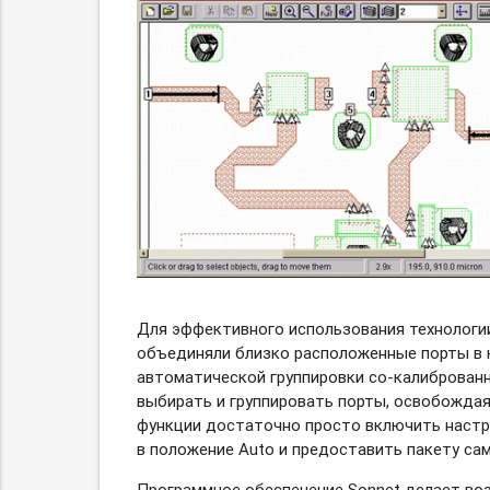
Для эффективного использования технолог
объединяли близко расположенные порты в к
автоматической группировки
со-калиброван
выбирать и группировать порты, освобождая
функции достаточно просто включить настр
в положение Auto и предоставить пакету са
Программное обеспечение Sonnet делает в