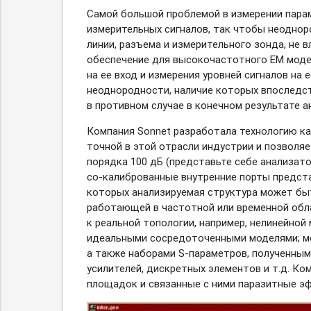
Самой большой проблемой в измерении парам
измерительных сигналов, так чтобы неодно
линии, разъема и измерительного зонда, не 
обеспечение для высокочастотного EM моде
на ее вход и измерения уровней сигналов на 
неоднородности, наличие которых впоследс
в противном случае в конечном результате а
Компания Sonnet разработала технологию кал
точной в этой отрасли индустрии и позволя
порядка 100 дБ (представьте себе анализат
со-калиброванные
внутренние порты предст
которых анализируемая структура может бы
работающей в частотной или временной обл
к реальной топологии, например, нелинейно
идеальными сосредоточенными моделями; м
а также наборами
S-параметров,
полученными
усилителей, дискретных элементов и т.д. К
площадок и связанные с ними паразитные э