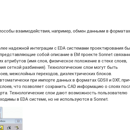
пособы взаимодействия, например, обмен данными в форматах
более надежной интеграции с EDA системами проектирования б
 представляющие собой описание в EM проекте Sonnet связан
х атрибутов (имя слоя, физическое положение в стеке слоев,
ия сеткой разбиения). Технологические слои могут быть
оев, межслойных переходов, диэлектрических блоков.
томатически при импорте данных в форматах GDSII и DXF, при
слоев, что позволяет сохранить CAD информацию о слоях пос
орта. Технологические слои дают возможность пользователю
одимы в EDA системе, но не используются в Sonnet.