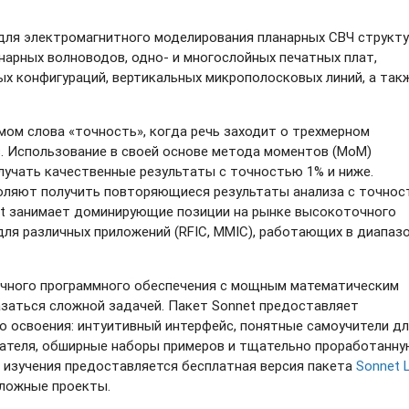
 для электромагнитного моделирования планарных СВЧ структу
нарных волноводов, одно- и многослойных печатных плат,
х конфигураций, вертикальных микрополосковых линий, а так
мом слова «точность», когда речь заходит о трехмерном
. Использование в своей основе метода моментов (MoM)
учать качественные результаты с точностью 1% и ниже.
оляют получить повторяющиеся результаты анализа с точно
net занимает доминирующие позиции на рынке высокоточного
для различных приложений (RFIC, MMIC), работающих в диапаз
ичного программного обеспечения с мощным математическим
заться сложной задачей. Пакет Sonnet предоставляет
 освоения: интуитивный интерфейс, понятные самоучители дл
ателя, обширные наборы примеров и тщательно проработанну
 изучения предоставляется бесплатная версия пакета
Sonnet L
сложные проекты.