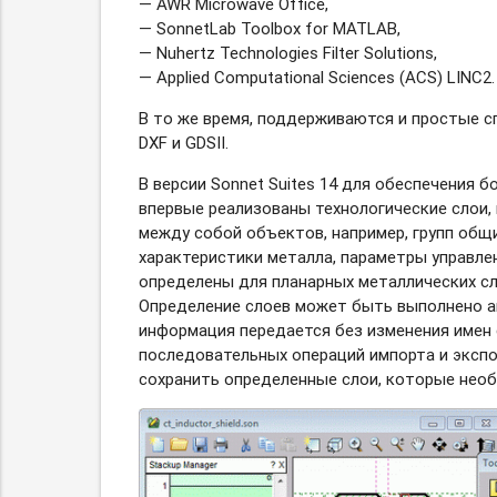
— AWR Microwave Office,
— SonnetLab Toolbox for MATLAB,
— Nuhertz Technologies Filter Solutions,
— Applied Computational Sciences (ACS) LINC2.
В то же время, поддерживаются и простые с
DXF и GDSII.
В версии Sonnet Suites 14 для обеспечения 
впервые реализованы технологические слои,
между собой объектов, например, групп общи
характеристики металла, параметры управлен
определены для планарных металлических сл
Определение слоев может быть выполнено ав
информация передается без изменения имен 
последовательных операций импорта и эксп
сохранить определенные слои, которые необх