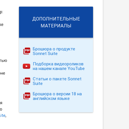
р:
ДОПОЛНИТЕЛЬНЫЕ
же
МАТЕРИАЛЫ
Брошюра о продукте
Sonnet Suite
стью
Подборка видеороликов
на нашем канале YouTube
оне
Статьи о пакете Sonnet
Suite
Брошюра о версии 18 на
английском языке
я
ю
ite
,