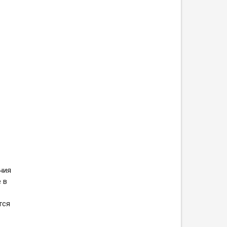
ния
 в
тся