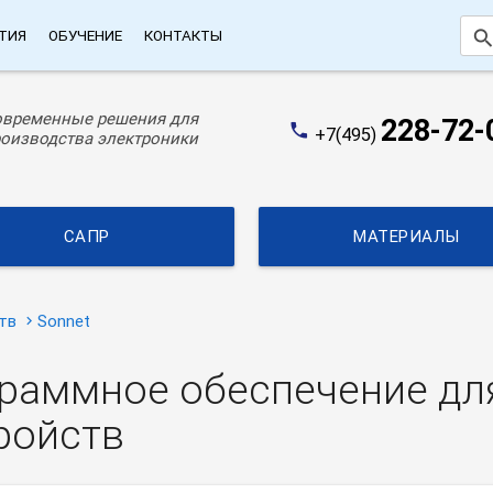
searc
ТИЯ
ОБУЧЕНИЕ
КОНТАКТЫ
овременные решения для
228-72-
phone
+7(495)
оизводства электроники
САПР
МАТЕРИАЛЫ
тв
Sonnet
граммное обеспечение дл
ройств