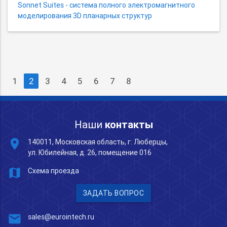
Sonnet Suites - система полного электромагнитного
моделирования 3D планарных структур
1
2
3
4
5
6
7
8
Наши
контакты
place
140011, Московская область, г. Люберцы,
ул. Юбилейная, д. 26, помещение 016
map
Схема проезда
ЗАДАТЬ ВОПРОС
mail
sales@eurointech.ru