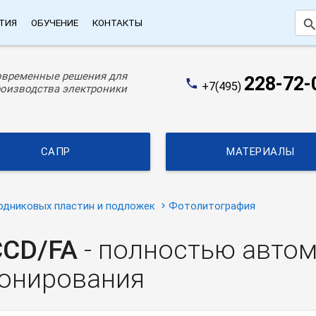
searc
ТИЯ
ОБУЧЕНИЕ
КОНТАКТЫ
овременные решения для
228-72-
phone
+7(495)
оизводства электроники
САПР
МАТЕРИАЛЫ
одниковых пластин и подложек
Фотолитография
CCD/FA
- полностью автом
понирования