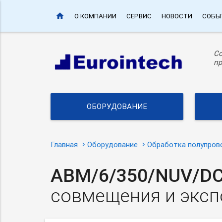
home
О КОМПАНИИ
СЕРВИС
НОВОСТИ
СОБЫ
С
пр
ОБОРУДОВАНИЕ
Главная
Оборудование
Обработка полупров
ABM/6/350/NUV/D
совмещения и экс