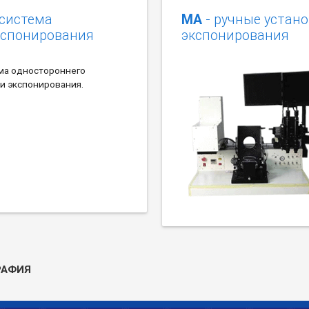
 система
MA
- ручные устан
кспонирования
экспонирования
ема одностороннего
и экспонирования.
РАФИЯ