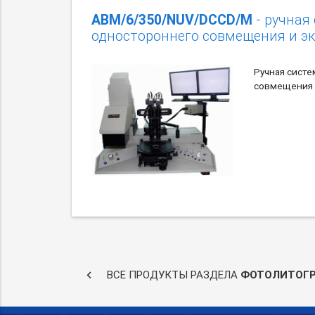
ABM/6/350/NUV/DCCD/M
- ручная
одностороннего совмещения и э
Ручная сист
совмещения 
keyboard_arrow_left
ВСЕ ПРОДУКТЫ РАЗДЕЛА
ФОТОЛИТОГ