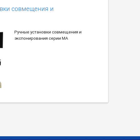
овки совмещения и
Ручные установки совмещения и
экспонирования серии MA