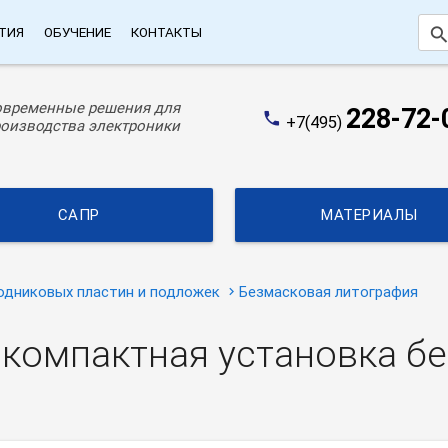
searc
ТИЯ
ОБУЧЕНИЕ
КОНТАКТЫ
овременные решения для
228-72-
phone
+7(495)
оизводства электроники
САПР
МАТЕРИАЛЫ
одниковых пластин и подложек
Безмасковая литография
 компактная установка б