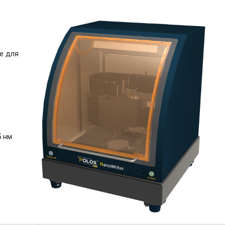
е для
ь
5 нм