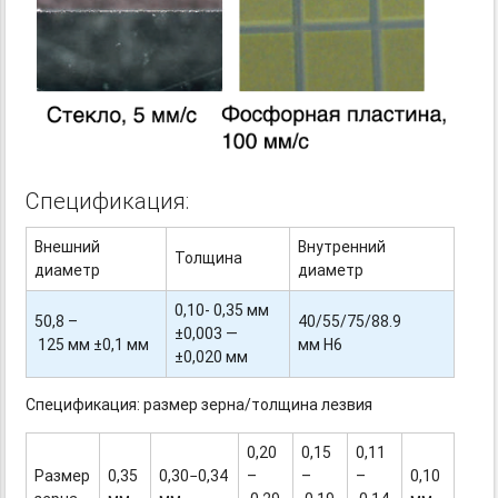
Спецификация:
Внешний
Внутренний
Толщина
диаметр
диаметр
0,10- 0,35 мм
50,8 –
40/55/75/88.9
±0,003 —
125 мм ±0,1 мм
мм H6
±0,020 мм
Спецификация: размер зерна/толщина лезвия
0,20
0,15
0,11
Размер
0,35
0,30−0,34
–
–
–
0,10