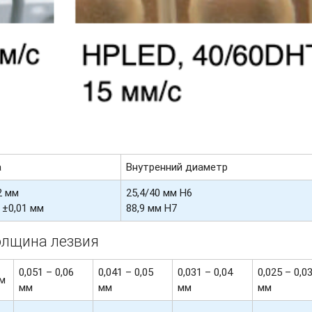
а
Внутренний диаметр
2 мм
25,4/40 мм H6
 ±0,01 мм
88,9 мм H7
олщина лезвия
0,051 – 0,06
0,041 – 0,05
0,031 – 0,04
0,025 – 0,0
мм
мм
мм
мм
мм