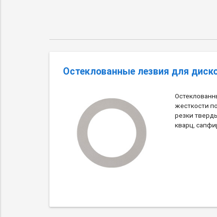
Остеклованные лезвия для диско
Остеклованн
жесткости п
резки тверды
кварц, сапфи