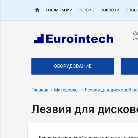
home
О КОМПАНИИ
СЕРВИС
НОВОСТИ
СОБЫ
С
пр
ОБОРУДОВАНИЕ
Главная
Материалы
Лезвия для дисковой ре
Лезвия для дисков
Лезвия на никелевой связке, полученные м