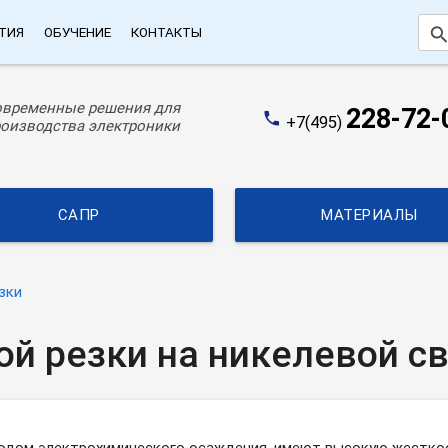
searc
ТИЯ
ОБУЧЕНИЕ
КОНТАКТЫ
овременные решения для
228-72-
phone
+7(495)
оизводства электроники
САПР
МАТЕРИАЛЫ
зки
ой резки на никелевой с
етодом электрохимического осаждения, имеют высокую жестко