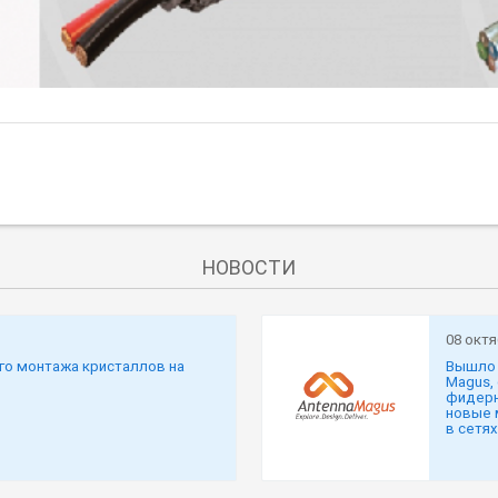
НОВОСТИ
08 октя
го монтажа кристаллов на
Вышло 
Magus,
фидерн
новые 
в сетях