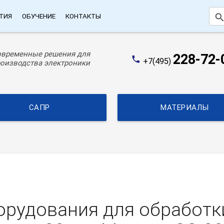
searc
ТИЯ
ОБУЧЕНИЕ
КОНТАКТЫ
овременные решения для
228-72-
phone
+7(495)
оизводства электроники
САПР
МАТЕРИАЛЫ
орудования для обработ