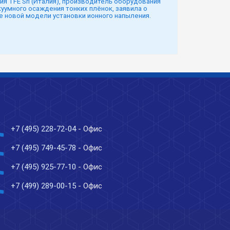
ия TFE Srl (Италия), производитель оборудования
куумного осаждения тонких плёнок, заявила о
е новой модели установки ионного напыления.
ne
+7 (495) 228-72-04
- Офис
ne
+7 (495) 749-45-78
- Офис
ne
+7 (495) 925-77-10
- Офис
ne
+7 (499) 289-00-15
- Офис