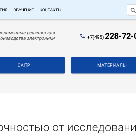
searc
ТИЯ
ОБУЧЕНИЕ
КОНТАКТЫ
овременные решения для
228-72-
phone
+7(495)
оизводства электроники
САПР
МАТЕРИАЛЫ
очностью от исследовани