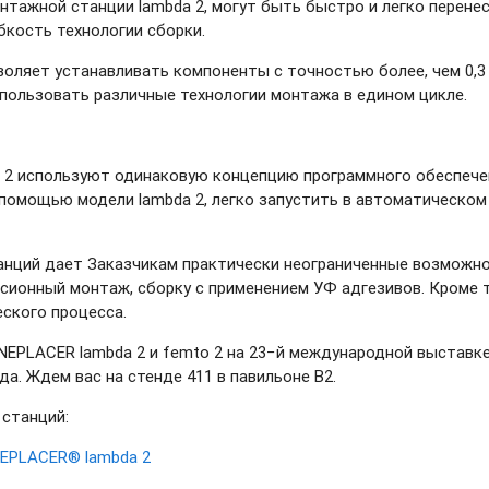
тажной станции lambda 2, могут быть быстро и легко перене
бкость технологии сборки.
оляет устанавливать компоненты с точностью более, чем 0,3
пользовать различные технологии монтажа в едином цикле.
 2 используют одинаковую концепцию программного обеспечен
 помощью модели lambda 2, легко запустить в автоматическо
анций дает Заказчикам практически неограниченные возможно
сионный монтаж, сборку с применением УФ адгезивов. Кроме 
еского процесса.
NEPLACER lambda 2 и femto 2 на 23−й международной выставке 
да. Ждем вас на стенде 411 в павильоне B2.
станций:
NEPLACER® lambda 2