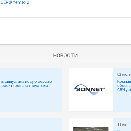
ACER® femto 2
НОВОСТИ
02 июл
ms выпустила новую версию
Компан
 проектирования печатных
обеспе
СВЧ уст
11 июня