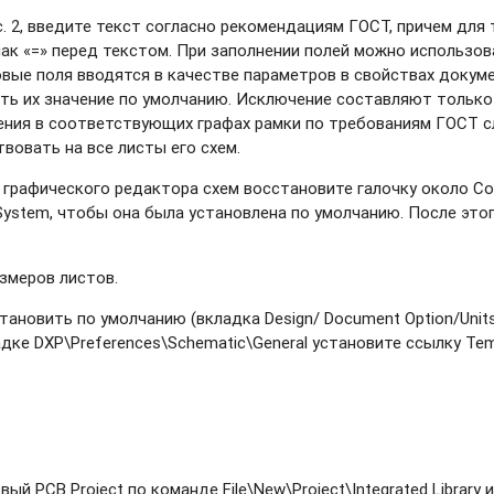
с. 2, введите текст согласно рекомендациям ГОСТ, причем для
ак «=» перед текстом. При заполнении полей можно использо
новые поля вводятся в качестве параметров в свойствах докум
ить их значение по умолчанию. Исключение составляют только
ения в соответствующих графах рамки по требованиям ГОСТ с
твовать на все листы его схем.
 графического редактора схем восстановите галочку около Conv
ts System, чтобы она была установлена по умолчанию. После это
азмеров листов.
ановить по умолчанию (вкладка Design/ Document Option/Units)
дке DXP\Preferences\Schematic\General установите ссылку Temp
 PCB Project по команде File\New\Project\Integrated Library и с