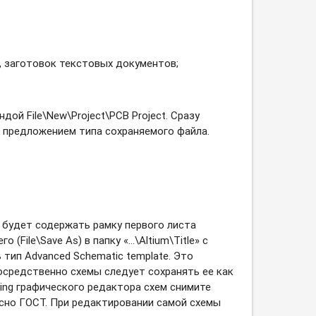
 заготовок текстовых документов;
дой File\New\Project\PCB Project. Сразу
о с предложением типа сохраняемого файла.
е будет содержать рамку первого листа
 (File\Save As) в папку «…\Altium\Title» c
 тип Advanced Schematic template. Это
осредственно схемы следует сохранять ее как
iting графического редактора схем снимите
ласно ГОСТ. При редактировании самой схемы