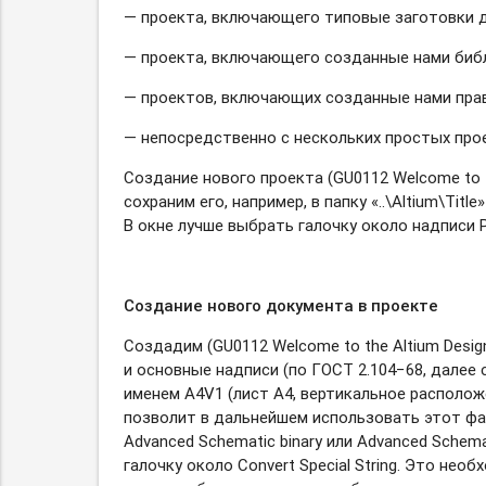
— проекта, включающего типовые заготовки д
— проекта, включающего созданные нами биб
— проектов, включающих созданные нами прав
— непосредственно с нескольких простых про
Создание нового проекта (GU0112 Welcome to th
сохраним его, например, в папку «..\Altium\Ti
В окне лучше выбрать галочку около надписи P
Создание нового документа в проекте
Создадим (GU0112 Welcome to the Altium Desig
и основные надписи (по ГОСТ 2.104−68, далее со
именем A4V1 (лист A4, вертикальное расположе
позволит в дальнейшем использовать этот фай
Advanced Schematic binary или Advanced Schema
галочку около Convert Special String. Это н