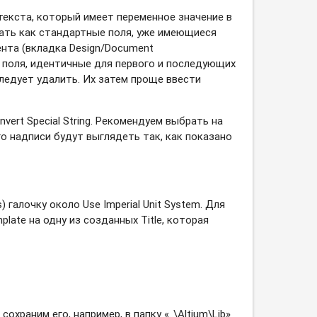
 текста, который имеет переменное значение в
вать как стандартные поля, уже имеющиеся
ента (вкладка Design/Document
 поля, идентичные для первого и последующих
ледует удалить. Их затем проще ввести
ert Special String. Рекомендуем выбрать на
го надписи будут выглядеть так, как показано
 галочку около Use Imperial Unit System. Для
late на одну из созданных Title, которая
охраним его, например, в папку «..\Altium\Lib»