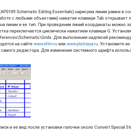
 (AP0109 Schematic Editing Essentials) нарисуем линии рамки в
и работе с любыми объектами) нажатие клавиши Tab открывает 
на линии и ее тип. При проведении линий координаты можно з
Сетка переключается циклически нажатием клавиши G. Установ
ferences\Schematic\Grids. Для выполнения надписей рекоменд
одятся на сайте
www.eltm.ru
или
www.platnaya.ru
. Установите и
самого редактора. Для изменения системного шрифта использ
иси и ее вид после установки галочки около Convert Special Str