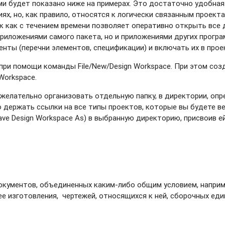
ами будет показано ниже на примерах. Это достаточно удобна
ях, но, как правило, относятся к логически связанным проект
 как с течением времени позволяет оперативно открыть все д
ложениями самого пакета, но и приложениями других программ, 
ты (перечни элементов, спецификации) и включать их в проек
при помощи команды File/New/Design Workspace. При этом соз
Workspace.
желательно организовать отдельную папку, в директории, опред
держать ссылки на все типы проектов, которые вы будете ве
Save Design Workspace As) в выбранную директорию, присвоив е
документов, объединенных
каким-либо
общим условием, наприм
е изготовления, чертежей, относящихся к ней, сборочных едини