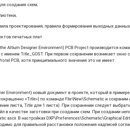
ля создания схем;
лиотеки;
ила проектирования, правила формирования выходных данных,
ектов печатных плат.
e Altium Designer Environment) PCB Project производится коман
tle» c именем Title_GOST. При первом сохранении возникает окн
rotel PCB, хотя принципиального значения это не имеет.
ner Environment) новый документ в проекте, который в пример
кращенно «Title») по команде File\New\Schematic и сохраним его
ние листа, Title для 1 листа). При сохранении следует выбрать
л в качестве заготовки при создании схем. При создании неп
tic ascii. В настройках DXP\Preferences\Schematic\Graphical Ed
еобходимо для правильной расстановки положения надписей сог