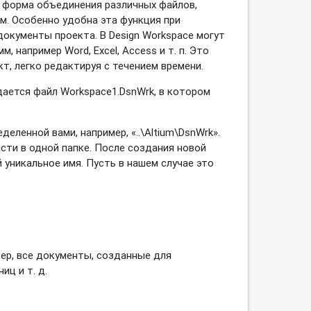
я форма объединения различных файлов,
ам. Особенно удобна эта функция при
окументы проекта. В Design Workspace могут
например Word, Exсel, Access и т. п. Это
т, легко редактируя с течением времени.
дается файл Workspace1.DsnWrk, в котором
еленной вами, например, «..\Altium\DsnWrk».
сти в одной папке. После создания новой
й уникальное имя. Пусть в нашем случае это
ер, все документы, созданные для
ц и т. д.