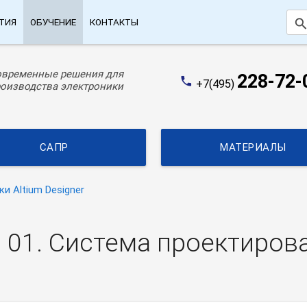
searc
ТИЯ
ОБУЧЕНИЕ
КОНТАКТЫ
овременные решения для
228-72-
phone
+7(495)
оизводства электроники
САПР
МАТЕРИАЛЫ
ки Altium Designer
. 01. Cистема проектирова