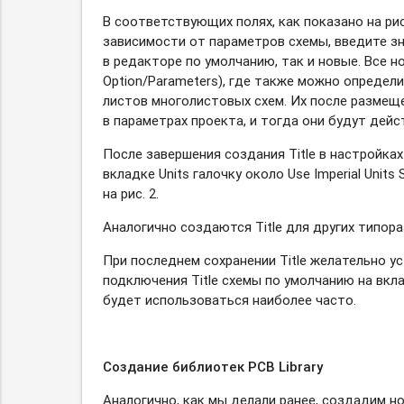
В соответствующих полях, как показано на ри
зависимости от параметров схемы, введите зн
в редакторе по умолчанию, так и новые. Все 
Option/Parameters), где также можно определ
листов многолистовых схем. Их после размещ
в параметрах проекта, и тогда они будут дейс
После завершения создания Title в настройках
вкладке Units галочку около Use Imperial Uni
на рис. 2.
Аналогично создаются Title для других типор
При последнем сохранении Title желательно уст
подключения Title схемы по умолчанию на вкла
будет использоваться наиболее часто.
Создание библиотек PCB Library
Аналогично, как мы делали ранее, создадим новый