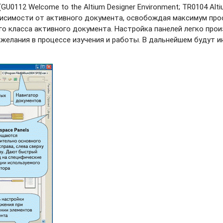
GU0112 Welcome to the Altium Designer Environment; TR0104 Altiu
исимости от активного документа, освобождая максимум прост
го класса активного документа. Настройка панелей легко произ
 желания в процессе изучения и работы. В дальнейшем будут 