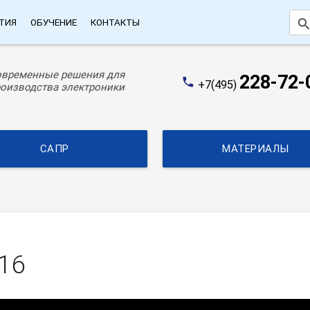
searc
ТИЯ
ОБУЧЕНИЕ
КОНТАКТЫ
овременные решения для
228-72-
phone
+7(495)
оизводства электроники
САПР
МАТЕРИАЛЫ
16