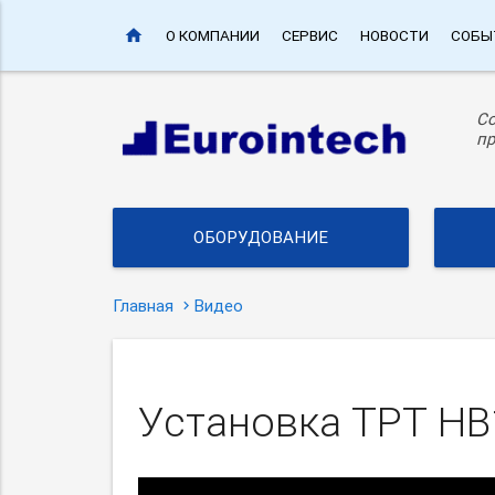
home
О КОМПАНИИ
СЕРВИС
НОВОСТИ
СОБЫ
С
пр
ОБОРУДОВАНИЕ
Главная
Видео
Установка TPT HB