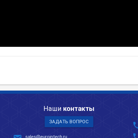
Наши
контакты
ЗАДАТЬ ВОПРОС
pho
pho
sales@eurointech.ru