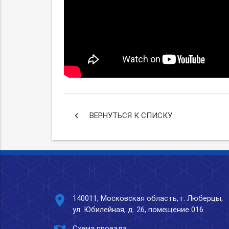
keyboard_arrow_left
ВЕРНУТЬСЯ К СПИСКУ
place
140011, Московская область, г. Люберцы,
ул. Юбилейная, д. 26, помещение 016
Схема проезда