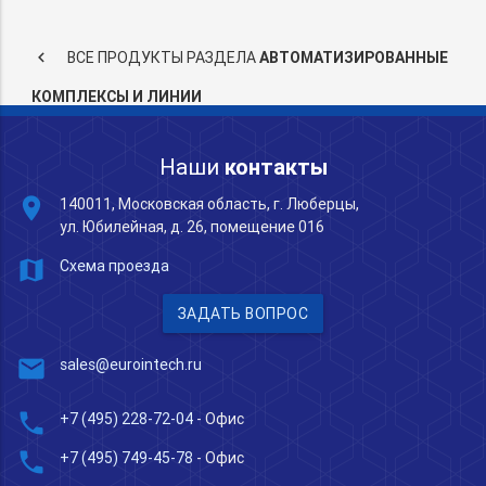
keyboard_arrow_left
ВСЕ ПРОДУКТЫ РАЗДЕЛА
АВТОМАТИЗИРОВАННЫЕ
КОМПЛЕКСЫ И ЛИНИИ
Наши
контакты
place
140011, Московская область, г. Люберцы,
ул. Юбилейная, д. 26, помещение 016
map
Схема проезда
ЗАДАТЬ ВОПРОС
mail
sales@eurointech.ru
phone
+7 (495) 228-72-04
- Офис
phone
+7 (495) 749-45-78
- Офис