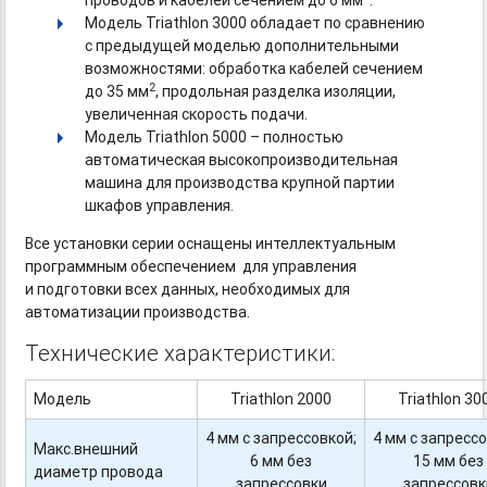
проводов и кабелей сечением до 6 мм
.
Модель Triathlon 3000 обладает по сравнению
с предыдущей моделью дополнительными
возможностями: обработка кабелей сечением
2
до 35 мм
, продольная разделка изоляции,
увеличенная скорость подачи.
Модель Triathlon 5000 – полностью
автоматическая высокопроизводительная
машина для производства крупной партии
шкафов управления.
Все установки серии оснащены интеллектуальным
программным обеспечением для управления
и подготовки всех данных, необходимых для
автоматизации производства.
Технические характеристики:
Модель
Triathlon 2000
Triathlon 30
4 мм с запрессовкой;
4 мм с запрессо
Макс.внешний
6 мм без
15 мм без
диаметр провода
запрессовки
запрессовк