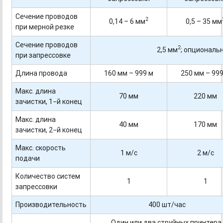
Сечение проводов
2
0,14 – 6 мм
0,5 – 35 мм
при мерной резке
Сечение проводов
2
2,5 мм
; опциональн
при запрессовке
Длина провода
160 мм – 999 м
250 мм – 99
Макс. длина
70 мм
220 мм
зачистки, 1−й конец
Макс. длина
40 мм
170 мм
зачистки, 2−й конец
Макс. скорость
1 м/с
2 м/с
подачи
Количество систем
1
1
запрессовки
Производительность
400 шт/час
Один или два струйных принтера